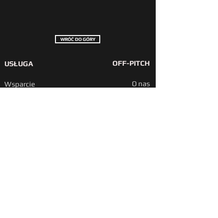
WRÓĆ DO GÓRY
OFF-PITCH
USŁUGA
O nas
Wsparcie
Najnowsze
FAQ
wiadomości
Partnerzy i
Opinie
dystrybutorzy
Program
partnerski
ZAMÓWIENIA I ZWROTY
Partner UPS
Polityka
wysyłkowa
Polityka
zwrotów