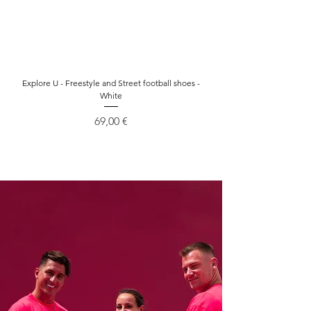
Explore U - Freestyle and Street football shoes -
Explore U - Freestyle and S
White
Cena
69,00 €