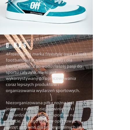
O NAS
4Freestyle to marka freestyle'owa i street
footballowa stworzona przez i dla
freestylerów. Z powodu naszej pasji do
sportu cały zysk marki jest
wykorzystywany do opracowywania
coraz lepszych produktów i
organizowania wydarzeń sportowych.
Niezorganizowana piłka nożna jest
jednym z najbardziej rozwiniętych i
najbardziej dostępnych sportów na
świecie. Dlatego chcemy opracować
sprzęt zarówno dla profesjonalnych jak i