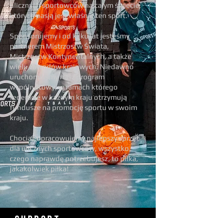
ulicznych sportowców na całym świecie,
których pasją jest właśnie ten sport.
Sponsorujemy i od kilku lat jesteśmy
partnerem Mistrzostw Świata,
Mistrzostw Kontynentalnych, a także
wielu zawodów krajowych. Niedawno
uruchomiliśmy nasz program
wspólnotowy, w ramach którego
federacje w każdym kraju otrzymują
fundusze na promocję sportu w swoim
kraju.
Chociaż opracowujemy najlepszy sprzęt
dla ulicznych sportowców, wszystko,
czego naprawdę potrzebujesz, to piłka,
jakakolwiek piłka!